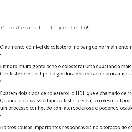
𝙲𝚘𝚕𝚎𝚜𝚝𝚎𝚛𝚊𝚕 𝚊𝚕𝚝𝚘, 𝚏𝚒𝚚𝚞𝚎 𝚊𝚝𝚎𝚗𝚝𝚘!!
O aumento do nível de colesterol no sangue normalmente 
•
Embora muita gente ache o colesterol uma substância maléf
O colesterol é um tipo de gordura encontrado naturalmente
•
Existem dois tipos de colesterol, o HDL que é chamado de “
Quando em excesso (hipercolesterolemia), o colesterol pod
um processo conhecido com aterosclerose e podendo ocasio
•
Há três causas importantes responsáveis na alteração do co