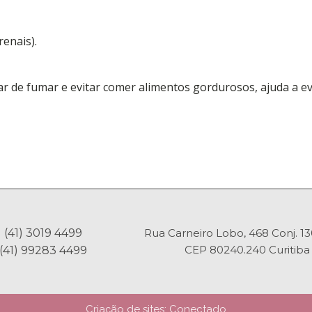
enais).
r de fumar e evitar comer alimentos gordurosos, ajuda a evit
(41) 3019 4499
Rua Carneiro Lobo, 468 Conj. 1
CEP 80240.240 Curitiba
(41) 99283 4499
Criação de sites: Conectado