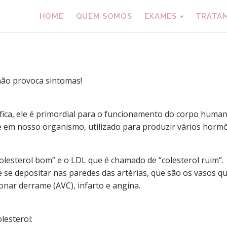
HOME
QUEM SOMOS
EXAMES
TRATA
não provoca sintomas!
ica, ele é primordial para o funcionamento do corpo human
 em nosso organismo, utilizado para produzir vários hormô
colesterol bom” e o LDL que é chamado de “colesterol ruim”.
e se depositar nas paredes das artérias, que são os vasos 
nar derrame (AVC), infarto e angina.
lesterol: